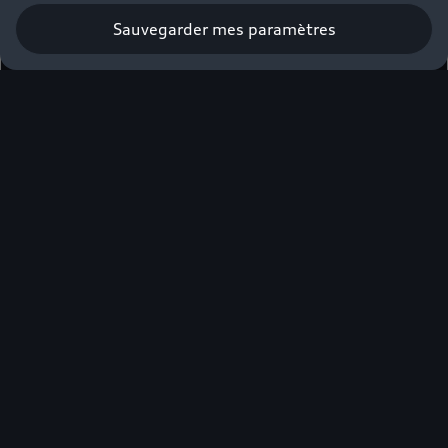
Sauvegarder mes paramètres
Obtenir une offre
Élue voiture
premium de
l’année*
Professionnels, veuillez compléter le formulaire
ci-dessous pour être mis en relation avec votre
Partenaire Audi⁽⁴⁾