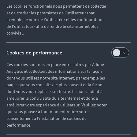
MULHOUSE
Les cookies fonctionnels nous permettent de collecter
et de stocker les paramètres de l'utilisateur (par
Partenaire Audi
Partenaire Audi Service
exemple, le nom de l'utilisateur et les configurations
de l'utilisateur) afin de rendre le site internet plus
Audi Occasion :plus
e-tron
Partenaire R8
Service R8
convivial.
Audi Sport
Cookies de performance
- AVENUE PIERRE PFLIMLIN ZA ESPALE
68390 MÜLHOUSE (SAUSHEIM)
Ces cookies sont mis en place entre autres par Adobe
Analytics et collectent des informations sur la façon
dont vous utilisez notre site internet, par exemple les
03 89 31 23 12
pages que vous consultez le plus souvent et la façon
dont vous vous déplacez sur le site. Ils nous aident à
Télécharger la fiche de contact
améliorer la convivialité du site internet et donc à
améliorer votre expérience d'utilisateur. Veuillez noter
que vous pouvez à tout moment retirer votre
consentement à l'installation de cookies de
Horaires d'ouverture
performance.