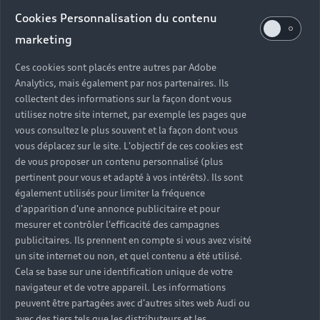
Cookies Personnalisation du contenu
Vente véhicules neufs
marketing
Fermé
,
Ouvre à
vendredi 09:00
Ces cookies sont placés entre autres par Adobe
Service Après-Vente
Analytics, mais également par nos partenaires. Ils
collectent des informations sur la façon dont vous
Fermé
,
Ouvre à
vendredi 07:45
utilisez notre site internet, par exemple les pages que
vous consultez le plus souvent et la façon dont vous
vous déplacez sur le site. L'objectif de ces cookies est
de vous proposer un contenu personnalisé (plus
Retour en haut
pertinent pour vous et adapté à vos intérêts). Ils sont
également utilisés pour limiter la fréquence
Accès rapides
d'apparition d'une annonce publicitaire et pour
mesurer et contrôler l'efficacité des campagnes
publicitaires. Ils prennent en compte si vous avez visité
Modèles
Quelle Audi me correspond ?
un site internet ou non, et quel contenu a été utilisé.
Cela se base sur une identification unique de votre
Tous les modèles
navigateur et de votre appareil. Les informations
Achat et location
peuvent être partagées avec d'autres sites web Audi ou
Recherche de véhicules neufs
Électrique
avec des tiers tels que les distributeurs et les